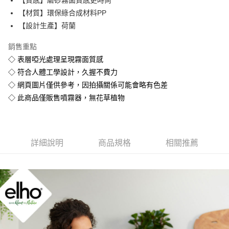
※ 請注意：結帳手續完成當下不需立刻繳費，但若您需要取消訂單，請聯絡
【材質】環保綠合成材料PP
購買商品的店家。未經商家同意取消之訂單仍視為有效，需透過AFTEE先享
後付繳納相關費用。
【設計生產】荷蘭
※ 交易是否成功請以「AFTEE先享後付 」之結帳頁面顯示為準，若有關於
是否繳費成功／繳費後需取消欲退款等相關疑問，請聯繫「AFTEE先享後付
銷售重點
客戶支援中心」
https://netprotections.freshdesk.com/support/home
◇ 表層啞光處理呈現霧面質感
【注意事項】
◇ 符合人體工學設計，久握不費力
１．透過由恩沛科技股份有限公司提供之「AFTEE先享後付」服務完成之交
◇ 網頁圖片僅供參考，因拍攝關係可能會略有色差
易，需依本服務之必要範圍內提供個人資料，並將交易相關給付款項請求債
◇ 此商品僅販售噴霧器，無花草植物
權轉讓予恩沛科技股份有限公司。
２．關於個人資料處理事宜，請瀏覽以下網址：
https://aftee.tw/terms/#terms3
３．未成年的使用者請事先徵得法定代理人或監護人之同意方可使用
「AFTEE先享後付」，若未經同意申辦者引起之損失，本公司不負相關責
詳細說明
商品規格
相關推薦
任。
４．使用「AFTEE先享後付」時，將依據個別帳號之用戶狀況，依本公司即
時審查核予不同之上限額度；若仍有額度不足之情形，本公司將視審查結果
請求用戶進行身份認證。
５．嚴禁一人註冊多個帳號或使用他人資訊註冊。若發現惡意使用之情形，
恩沛科技股份有限公司將有權停止該用戶之使用額度並採取法律行動。