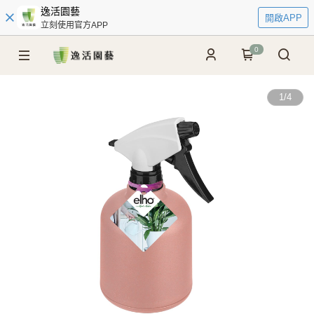
逸活園藝
開啟APP
立刻使用官方APP
0
1
/
4