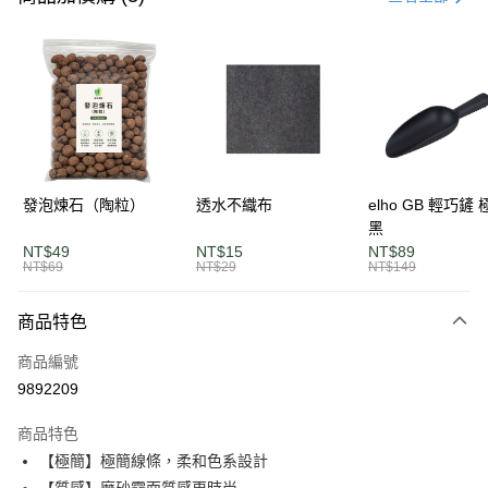
LINE Pay
Apple Pay
街口支付
悠遊付
AFTEE先享後付
發泡煉石（陶粒）
透水不織布
elho GB 輕巧鏟
相關說明
黑
【關於「AFTEE先享後付」】
NT$49
NT$15
NT$89
ATM付款
AFTEE先享後付是「在收到商品之後才付款」的支付方式。 讓您購物簡單
NT$69
NT$29
NT$149
便利好安心！
１．簡單：不需註冊會員、不需綁卡、不需儲值。
運送方式
商品特色
２．便利：只要手機號碼，簡訊認證，即可結帳。
３．安心：先確認商品／服務後，再付款。
單筆滿$1200免運
商品編號
每筆NT$120，滿NT$1,200(含以上)免運費
【「AFTEE先享後付」結帳流程】
9892209
１．於結帳方式選擇「AFTEE先享後付」後，將跳轉至「AFTEE先享後付」
離島宅配
結帳頁面，進行簡訊認證並確認金額後，即可完成結帳。
商品特色
２．訂單成立數日內，您將收到繳費通知簡訊。
每筆NT$250，滿NT$2,000(含以上)免運費
【極簡】極簡線條，柔和色系設計
３．收到繳費通知簡訊後14天內，點擊此簡訊中的連結，可透過四大超商／
ATM／網路銀行／等多元方式進行付款，方視為交易完成。
【質感】磨砂霧面質感更時尚