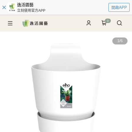
逸活園藝
開啟APP
立刻使用官方APP
0
1
/
6