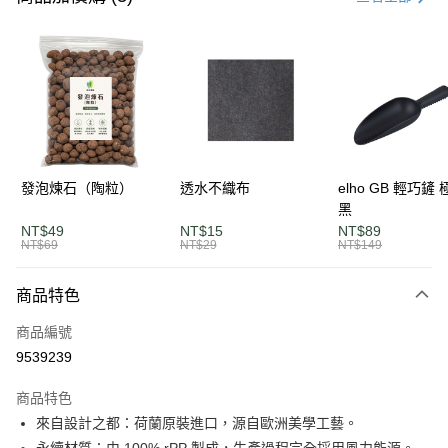
LINE Pay
Apple Pay
街口支付
悠遊付
AFTEE先享後付
發泡煉石（陶粒）
透水不織布
elho GB 輕巧鏟
相關說明
黑
【關於「AFTEE先享後付」】
NT$49
NT$15
NT$89
ATM付款
AFTEE先享後付是「在收到商品之後才付款」的支付方式。 讓您購物簡單
NT$69
NT$29
NT$149
便利好安心！
１．簡單：不需註冊會員、不需綁卡、不需儲值。
運送方式
商品特色
２．便利：只要手機號碼，簡訊認證，即可結帳。
３．安心：先確認商品／服務後，再付款。
單筆滿$1200免運
商品編號
每筆NT$120，滿NT$1,200(含以上)免運費
【「AFTEE先享後付」結帳流程】
9539239
１．於結帳方式選擇「AFTEE先享後付」後，將跳轉至「AFTEE先享後付」
離島宅配
結帳頁面，進行簡訊認證並確認金額後，即可完成結帳。
商品特色
２．訂單成立數日內，您將收到繳費通知簡訊。
每筆NT$250，滿NT$2,000(含以上)免運費
來自設計之都：荷蘭原裝進口，源自歐洲美學工藝。
３．收到繳費通知簡訊後14天內，點擊此簡訊中的連結，可透過四大超商／
ATM／網路銀行／等多元方式進行付款，方視為交易完成。
永續材質：由 100% rPP 製成，生產過程完全採用風力能源。