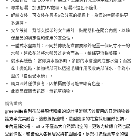
※ 請注意：結帳手續完成當下不需立刻繳費，但若您需要取消訂單，請聯絡
專業耐曬：加強抗UV處理，耐曬不退色不脆化。
購買商品的店家。未經商家同意取消之訂單仍視為有效，需透過AFTEE先享
後付繳納相關費用。
輕鬆安裝：可安裝在最多6公分寬的欄桿上，為您的空間提供更
※ 交易是否成功請以「AFTEE先享後付 」之結帳頁面顯示為準，若有關於
多選擇。
是否繳費成功／繳費後需取消欲退款等相關疑問，請聯繫「AFTEE先享後付
安全設計：背部支撐架的安全設計，鼓勵懸掛在陽台內側，以確
客戶支援中心」
https://netprotections.freshdesk.com/support/home
保產品的穩定性和使用的安全性。
【注意事項】
一體式水盤設計：不同於傳統花盆需要額外配置一個尺寸不一的
１．透過由恩沛科技股份有限公司提供之「AFTEE先享後付」服務完成之交
易，需依本服務之必要範圍內提供個人資料，並將交易相關給付款項請求債
水盤，這款花盆將水盤與盆身合而為一，線條更流暢美觀。
權轉讓予恩沛科技股份有限公司。
儲水與緩衝： 當你澆水過多時，多餘的水會流向底部水盤；而當
２．關於個人資料處理事宜，請瀏覽以下網址：
盆土變乾時，植物根部可以透過毛細作用吸收底部儲水，作為小
https://aftee.tw/terms/#terms3
３．未成年的使用者請事先徵得法定代理人或監護人之同意方可使用
型的「自動儲水槽」。
「AFTEE先享後付」，若未經同意申辦者引起之損失，本公司不負相關責
網頁圖片僅供參考，因拍攝關係可能會略有色差。
任。
此商品僅販售花器，無花草植物。
４．使用「AFTEE先享後付」時，將依據個別帳號之用戶狀況，依本公司即
時審查核予不同之上限額度；若仍有額度不足之情形，本公司將視審查結果
請求用戶進行身份認證。
銷售重點
５．嚴禁一人註冊多個帳號或使用他人資訊註冊。若發現惡意使用之情形，
greenville系列花盆將現代精緻的設計潮流與巧妙實用的日常植物養
恩沛科技股份有限公司將有權停止該用戶之使用額度並採取法律行動。
護方案完美融合。這款線條流暢、造型簡潔的花盆採用自然色調，
並內建儲水槽。 elho 不僅為大自然留出空間，更致力於讓自然也感
受到愉悅，和諧融入各種居家與花園風格，是您打造綠意空間的理