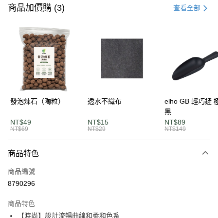
信用卡一次付款
商品加價購 (3)
查看全部
LINE Pay
Apple Pay
街口支付
悠遊付
AFTEE先享後付
發泡煉石（陶粒）
透水不織布
elho GB 輕巧鏟
相關說明
黑
【關於「AFTEE先享後付」】
NT$49
NT$15
NT$89
ATM付款
AFTEE先享後付是「在收到商品之後才付款」的支付方式。 讓您購物簡單
NT$69
NT$29
NT$149
便利好安心！
１．簡單：不需註冊會員、不需綁卡、不需儲值。
運送方式
商品特色
２．便利：只要手機號碼，簡訊認證，即可結帳。
３．安心：先確認商品／服務後，再付款。
單筆滿$1200免運
商品編號
每筆NT$120，滿NT$1,200(含以上)免運費
【「AFTEE先享後付」結帳流程】
8790296
１．於結帳方式選擇「AFTEE先享後付」後，將跳轉至「AFTEE先享後付」
離島宅配
結帳頁面，進行簡訊認證並確認金額後，即可完成結帳。
商品特色
２．訂單成立數日內，您將收到繳費通知簡訊。
每筆NT$250，滿NT$2,000(含以上)免運費
【時尚】設計流暢曲線和柔和色系
３．收到繳費通知簡訊後14天內，點擊此簡訊中的連結，可透過四大超商／