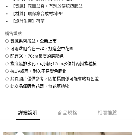
ATM／網路銀行／等多元方式進行付款，方視為交易完成。
【質感】霧面盆身，有別於傳統塑膠盆
※ 請注意：結帳手續完成當下不需立刻繳費，但若您需要取消訂單，請聯絡
【材質】環保綠合成材料PP
購買商品的店家。未經商家同意取消之訂單仍視為有效，需透過AFTEE先享
後付繳納相關費用。
【設計生產】荷蘭
※ 交易是否成功請以「AFTEE先享後付 」之結帳頁面顯示為準，若有關於
是否繳費成功／繳費後需取消欲退款等相關疑問，請聯繫「AFTEE先享後付
銷售重點
客戶支援中心」
https://netprotections.freshdesk.com/support/home
◇ 質感系列吊盆，全新上市
【注意事項】
◇ 可兩盆組合在一起，打造空中花園
１．透過由恩沛科技股份有限公司提供之「AFTEE先享後付」服務完成之交
◇ 配有50、70cm長度的尼龍繩
易，需依本服務之必要範圍內提供個人資料，並將交易相關給付款項請求債
◇ 盆底無排水孔，可搭配17cm水位計內搭盆種植
權轉讓予恩沛科技股份有限公司。
２．關於個人資料處理事宜，請瀏覽以下網址：
◇ 抗UV處理，耐久不易變色脆化
https://aftee.tw/terms/#terms3
◇ 網頁圖片僅供參考，因拍攝關係可能會略有色差
３．未成年的使用者請事先徵得法定代理人或監護人之同意方可使用
「AFTEE先享後付」，若未經同意申辦者引起之損失，本公司不負相關責
◇ 此商品僅販售花器，無花草植物
任。
４．使用「AFTEE先享後付」時，將依據個別帳號之用戶狀況，依本公司即
時審查核予不同之上限額度；若仍有額度不足之情形，本公司將視審查結果
請求用戶進行身份認證。
詳細說明
商品規格
相關推薦
５．嚴禁一人註冊多個帳號或使用他人資訊註冊。若發現惡意使用之情形，
恩沛科技股份有限公司將有權停止該用戶之使用額度並採取法律行動。