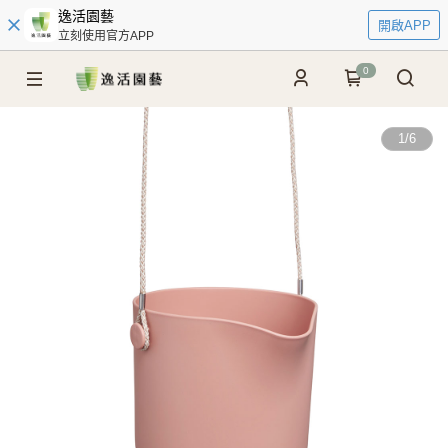
逸活園藝
開啟APP
立刻使用官方APP
0
1
/
6