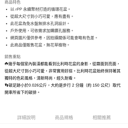
商品特色
２．訂單成立數日內，您將收到繳費通知簡訊。
每筆NT$250，滿NT$2,000(含以上)免運費
以 rPP 永續聚材打造的循環花盆。
３．收到繳費通知簡訊後14天內，點擊此簡訊中的連結，可透過四大超商／
ATM／網路銀行／等多元方式進行付款，方視為交易完成。
從超大尺寸到小巧可愛，應有盡有。
※ 請注意：結帳手續完成當下不需立刻繳費，但若您需要取消訂單，請聯絡
此花盆為免水盤無排水孔洞設計。
購買商品的店家。未經商家同意取消之訂單仍視為有效，需透過AFTEE先享
後付繳納相關費用。
戶外使用，可依需求加購鑽孔服務。
※ 交易是否成功請以「AFTEE先享後付 」之結帳頁面顯示為準，若有關於
網頁圖片僅供參考，因拍攝關係可能會略有色差。
是否繳費成功／繳費後需取消欲退款等相關疑問，請聯繫「AFTEE先享後付
此商品僅販售花盆，無花草植物。
客戶支援中心」
https://netprotections.freshdesk.com/support/home
【注意事項】
銷售重點
１．透過由恩沛科技股份有限公司提供之「AFTEE先享後付」服務完成之交
☘️幾乎每個室內裝潢都能看到比利時花盆的身影，從霧面到亮面，
易，需依本服務之必要範圍內提供個人資料，並將交易相關給付款項請求債
從超大尺寸到小巧可愛，非常實用好搭。比利時花盆始終保持著其
權轉讓予恩沛科技股份有限公司。
２．關於個人資料處理事宜，請瀏覽以下網址：
獨特的色彩風格，清新時尚，經久耐看。
https://aftee.tw/terms/#terms3
👣碳足跡小於0.026公斤，大約是步行 2 分鐘（約 150 公尺）取代
３．未成年的使用者請事先徵得法定代理人或監護人之同意方可使用
「AFTEE先享後付」，若未經同意申辦者引起之損失，本公司不負相關責
開車所省下的碳排。
任。
４．使用「AFTEE先享後付」時，將依據個別帳號之用戶狀況，依本公司即
時審查核予不同之上限額度；若仍有額度不足之情形，本公司將視審查結果
請求用戶進行身份認證。
詳細說明
商品規格
相關推薦
５．嚴禁一人註冊多個帳號或使用他人資訊註冊。若發現惡意使用之情形，
恩沛科技股份有限公司將有權停止該用戶之使用額度並採取法律行動。