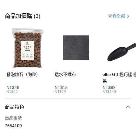
付款方式
信用卡一次付款
商品加價購 (3)
查看全部
LINE Pay
Apple Pay
街口支付
悠遊付
AFTEE先享後付
發泡煉石（陶粒）
透水不織布
elho GB 輕巧鏟
相關說明
黑
【關於「AFTEE先享後付」】
NT$49
NT$15
NT$89
ATM付款
AFTEE先享後付是「在收到商品之後才付款」的支付方式。 讓您購物簡單
NT$69
NT$29
NT$149
便利好安心！
１．簡單：不需註冊會員、不需綁卡、不需儲值。
運送方式
商品特色
２．便利：只要手機號碼，簡訊認證，即可結帳。
３．安心：先確認商品／服務後，再付款。
單筆滿$1200免運
商品編號
每筆NT$120，滿NT$1,200(含以上)免運費
【「AFTEE先享後付」結帳流程】
7654109
１．於結帳方式選擇「AFTEE先享後付」後，將跳轉至「AFTEE先享後付」
離島宅配
結帳頁面，進行簡訊認證並確認金額後，即可完成結帳。