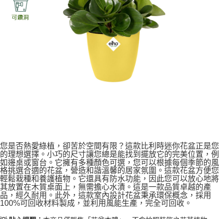
您是否熱愛綠植，卻苦於空間有限？這款比利時迷你花盆正是您
的理想選擇。小巧的尺寸讓您總是能找到擺放它的完美位置，例
如邊桌或窗台。它擁有多種顏色可選，您可以根據每個季節的風
格挑選合適的花盆，營造和諧溫馨的居家氛圍。這款花盆方便您
輕鬆栽種和養護植物。它還具有防水功能，因此您可以放心地將
其放置在木質桌面上，無需擔心水漬。這是一款品質卓越的產
品，經久耐用。此外，這款室內設計花盆秉承環保概念，採用
100%可回收材料製成，並利用風能生產，完全可回收。