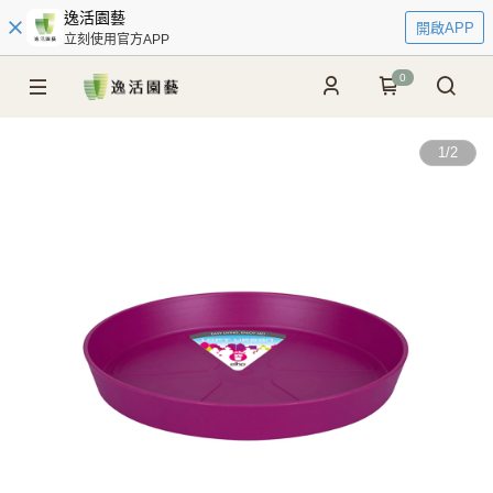
逸活園藝
開啟APP
立刻使用官方APP
0
1
/
2