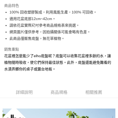
離島宅配
結帳頁面，進行簡訊認證並確認金額後，即可完成結帳。
商品特色
２．訂單成立數日內，您將收到繳費通知簡訊。
每筆NT$250，滿NT$2,000(含以上)免運費
100% 回收塑膠製成，利用風能生產，100% 可回收。
３．收到繳費通知簡訊後14天內，點擊此簡訊中的連結，可透過四大超商／
ATM／網路銀行／等多元方式進行付款，方視為交易完成。
適用花盆底部12cm~42cm。
※ 請注意：結帳手續完成當下不需立刻繳費，但若您需要取消訂單，請聯絡
請依花盆實際尺吋參考商品規格表來挑選。
購買商品的店家。未經商家同意取消之訂單仍視為有效，需透過AFTEE先享
後付繳納相關費用。
網頁圖片僅供參考，因拍攝關係可能會略有色差。
※ 交易是否成功請以「AFTEE先享後付 」之結帳頁面顯示為準，若有關於
此商品僅販售底盤，無花草植物。
是否繳費成功／繳費後需取消欲退款等相關疑問，請聯繫「AFTEE先享後付
客戶支援中心」
https://netprotections.freshdesk.com/support/home
銷售重點
【注意事項】
花盆裡怎麼能少了elho底盤呢？底盤可以收集花盆裡多餘的水，讓
１．透過由恩沛科技股份有限公司提供之「AFTEE先享後付」服務完成之交
植物隨時吸收，使它們保持最佳狀態。此外，底盤還能避免難看的
易，需依本服務之必要範圍內提供個人資料，並將交易相關給付款項請求債
水漬弄髒你的桌子或露台地板。
權轉讓予恩沛科技股份有限公司。
２．關於個人資料處理事宜，請瀏覽以下網址：
https://aftee.tw/terms/#terms3
３．未成年的使用者請事先徵得法定代理人或監護人之同意方可使用
「AFTEE先享後付」，若未經同意申辦者引起之損失，本公司不負相關責
詳細說明
商品規格
相關推薦
任。
４．使用「AFTEE先享後付」時，將依據個別帳號之用戶狀況，依本公司即
時審查核予不同之上限額度；若仍有額度不足之情形，本公司將視審查結果
請求用戶進行身份認證。
５．嚴禁一人註冊多個帳號或使用他人資訊註冊。若發現惡意使用之情形，
恩沛科技股份有限公司將有權停止該用戶之使用額度並採取法律行動。