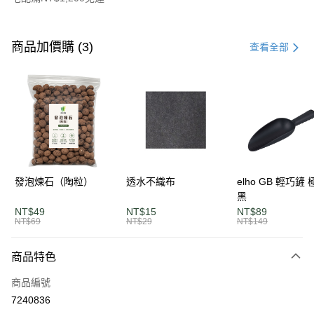
付款方式
信用卡一次付款
商品加價購 (3)
查看全部
LINE Pay
Apple Pay
街口支付
悠遊付
AFTEE先享後付
發泡煉石（陶粒）
透水不織布
elho GB 輕巧鏟
相關說明
黑
【關於「AFTEE先享後付」】
NT$49
NT$15
NT$89
ATM付款
AFTEE先享後付是「在收到商品之後才付款」的支付方式。 讓您購物簡單
NT$69
NT$29
NT$149
便利好安心！
１．簡單：不需註冊會員、不需綁卡、不需儲值。
運送方式
商品特色
２．便利：只要手機號碼，簡訊認證，即可結帳。
３．安心：先確認商品／服務後，再付款。
單筆滿$1200免運
商品編號
每筆NT$120，滿NT$1,200(含以上)免運費
【「AFTEE先享後付」結帳流程】
7240836
１．於結帳方式選擇「AFTEE先享後付」後，將跳轉至「AFTEE先享後付」