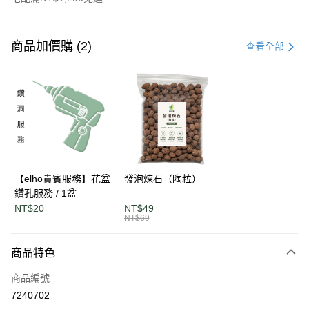
付款方式
信用卡一次付款
商品加價購 (2)
查看全部
LINE Pay
Apple Pay
街口支付
悠遊付
AFTEE先享後付
【elho貴賓服務】花盆
發泡煉石（陶粒）
相關說明
鑽孔服務 / 1盆
【關於「AFTEE先享後付」】
NT$20
NT$49
ATM付款
AFTEE先享後付是「在收到商品之後才付款」的支付方式。 讓您購物簡單
NT$69
便利好安心！
１．簡單：不需註冊會員、不需綁卡、不需儲值。
運送方式
商品特色
２．便利：只要手機號碼，簡訊認證，即可結帳。
３．安心：先確認商品／服務後，再付款。
單筆滿$1200免運
商品編號
每筆NT$120，滿NT$1,200(含以上)免運費
【「AFTEE先享後付」結帳流程】
7240702
１．於結帳方式選擇「AFTEE先享後付」後，將跳轉至「AFTEE先享後付」