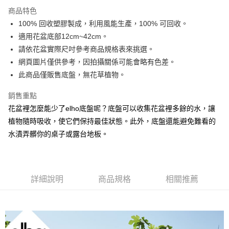
離島宅配
結帳頁面，進行簡訊認證並確認金額後，即可完成結帳。
商品特色
２．訂單成立數日內，您將收到繳費通知簡訊。
每筆NT$250，滿NT$2,000(含以上)免運費
100% 回收塑膠製成，利用風能生產，100% 可回收。
３．收到繳費通知簡訊後14天內，點擊此簡訊中的連結，可透過四大超商／
ATM／網路銀行／等多元方式進行付款，方視為交易完成。
適用花盆底部12cm~42cm。
※ 請注意：結帳手續完成當下不需立刻繳費，但若您需要取消訂單，請聯絡
請依花盆實際尺吋參考商品規格表來挑選。
購買商品的店家。未經商家同意取消之訂單仍視為有效，需透過AFTEE先享
後付繳納相關費用。
網頁圖片僅供參考，因拍攝關係可能會略有色差。
※ 交易是否成功請以「AFTEE先享後付 」之結帳頁面顯示為準，若有關於
此商品僅販售底盤，無花草植物。
是否繳費成功／繳費後需取消欲退款等相關疑問，請聯繫「AFTEE先享後付
客戶支援中心」
https://netprotections.freshdesk.com/support/home
銷售重點
【注意事項】
花盆裡怎麼能少了elho底盤呢？底盤可以收集花盆裡多餘的水，讓
１．透過由恩沛科技股份有限公司提供之「AFTEE先享後付」服務完成之交
植物隨時吸收，使它們保持最佳狀態。此外，底盤還能避免難看的
易，需依本服務之必要範圍內提供個人資料，並將交易相關給付款項請求債
水漬弄髒你的桌子或露台地板。
權轉讓予恩沛科技股份有限公司。
２．關於個人資料處理事宜，請瀏覽以下網址：
https://aftee.tw/terms/#terms3
３．未成年的使用者請事先徵得法定代理人或監護人之同意方可使用
「AFTEE先享後付」，若未經同意申辦者引起之損失，本公司不負相關責
詳細說明
商品規格
相關推薦
任。
４．使用「AFTEE先享後付」時，將依據個別帳號之用戶狀況，依本公司即
時審查核予不同之上限額度；若仍有額度不足之情形，本公司將視審查結果
請求用戶進行身份認證。
５．嚴禁一人註冊多個帳號或使用他人資訊註冊。若發現惡意使用之情形，
恩沛科技股份有限公司將有權停止該用戶之使用額度並採取法律行動。