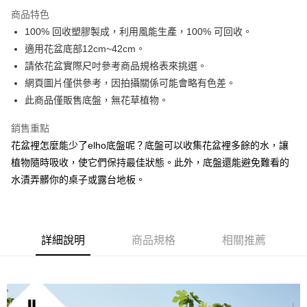
離島宅配
結帳頁面，進行簡訊認證並確認金額後，即可完成結帳。
商品特色
２．訂單成立數日內，您將收到繳費通知簡訊。
每筆NT$250，滿NT$2,000(含以上)免運費
100% 回收塑膠製成，利用風能生產，100% 可回收。
３．收到繳費通知簡訊後14天內，點擊此簡訊中的連結，可透過四大超商／
ATM／網路銀行／等多元方式進行付款，方視為交易完成。
適用花盆底部12cm~42cm。
※ 請注意：結帳手續完成當下不需立刻繳費，但若您需要取消訂單，請聯絡
請依花盆實際尺吋參考商品規格表來挑選。
購買商品的店家。未經商家同意取消之訂單仍視為有效，需透過AFTEE先享
後付繳納相關費用。
網頁圖片僅供參考，因拍攝關係可能會略有色差。
※ 交易是否成功請以「AFTEE先享後付 」之結帳頁面顯示為準，若有關於
此商品僅販售底盤，無花草植物。
是否繳費成功／繳費後需取消欲退款等相關疑問，請聯繫「AFTEE先享後付
客戶支援中心」
https://netprotections.freshdesk.com/support/home
銷售重點
【注意事項】
花盆裡怎麼能少了elho底盤呢？底盤可以收集花盆裡多餘的水，讓
１．透過由恩沛科技股份有限公司提供之「AFTEE先享後付」服務完成之交
植物隨時吸收，使它們保持最佳狀態。此外，底盤還能避免難看的
易，需依本服務之必要範圍內提供個人資料，並將交易相關給付款項請求債
水漬弄髒你的桌子或露台地板。
權轉讓予恩沛科技股份有限公司。
２．關於個人資料處理事宜，請瀏覽以下網址：
https://aftee.tw/terms/#terms3
３．未成年的使用者請事先徵得法定代理人或監護人之同意方可使用
「AFTEE先享後付」，若未經同意申辦者引起之損失，本公司不負相關責
詳細說明
商品規格
相關推薦
任。
４．使用「AFTEE先享後付」時，將依據個別帳號之用戶狀況，依本公司即
時審查核予不同之上限額度；若仍有額度不足之情形，本公司將視審查結果
請求用戶進行身份認證。
５．嚴禁一人註冊多個帳號或使用他人資訊註冊。若發現惡意使用之情形，
恩沛科技股份有限公司將有權停止該用戶之使用額度並採取法律行動。