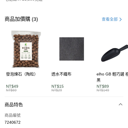
付款方式
信用卡一次付款
商品加價購 (3)
查看全部
LINE Pay
Apple Pay
街口支付
悠遊付
AFTEE先享後付
發泡煉石（陶粒）
透水不織布
elho GB 輕巧鏟
相關說明
黑
【關於「AFTEE先享後付」】
NT$49
NT$15
NT$89
ATM付款
AFTEE先享後付是「在收到商品之後才付款」的支付方式。 讓您購物簡單
NT$69
NT$29
NT$149
便利好安心！
１．簡單：不需註冊會員、不需綁卡、不需儲值。
運送方式
商品特色
２．便利：只要手機號碼，簡訊認證，即可結帳。
３．安心：先確認商品／服務後，再付款。
單筆滿$1200免運
商品編號
每筆NT$120，滿NT$1,200(含以上)免運費
【「AFTEE先享後付」結帳流程】
7240672
１．於結帳方式選擇「AFTEE先享後付」後，將跳轉至「AFTEE先享後付」