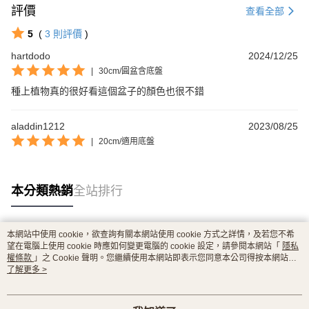
評價
查看全部
5
(
3
則評價
)
hartdodo
2024/12/25
|
30cm/圓盆含底盤
種上植物真的很好看這個盆子的顏色也很不錯
aladdin1212
2023/08/25
|
20cm/適用底盤
本分類熱銷
全站排行
本網站中使用 cookie，欲查詢有關本網站使用 cookie 方式之詳情，及若您不希
熱門標籤
望在電腦上使用 cookie 時應如何變更電腦的 cookie 設定，請參閱本網站「
隱私
權條款
」之 Cookie 聲明。您繼續使用本網站即表示您同意本公司得按本網站使
用條款之 Cookie 聲明使用 cookie。
了解更多 >