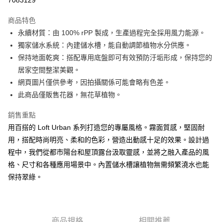
１．於結帳方式選擇「AFTEE先享後付」後，將跳轉至「AFTEE先享後付」
離島宅配
結帳頁面，進行簡訊認證並確認金額後，即可完成結帳。
商品特色
２．訂單成立數日內，您將收到繳費通知簡訊。
每筆NT$250，滿NT$2,000(含以上)免運費
永續材質：由 100% rPP 製成，生產過程完全採用風力能源。
３．收到繳費通知簡訊後14天內，點擊此簡訊中的連結，可透過四大超商／
ATM／網路銀行／等多元方式進行付款，方視為交易完成。
獨家儲水系統：內建儲水槽，能自動調節植物水分供應。
※ 請注意：結帳手續完成當下不需立刻繳費，但若您需要取消訂單，請聯絡
保持地面乾爽：搭配專用底盤即可有效預防汙垢形成，保持您的
購買商品的店家。未經商家同意取消之訂單仍視為有效，需透過AFTEE先享
後付繳納相關費用。
居家空間整潔美觀。
※ 交易是否成功請以「AFTEE先享後付 」之結帳頁面顯示為準，若有關於
網頁圖片僅供參考，因拍攝關係可能會略有色差。
是否繳費成功／繳費後需取消欲退款等相關疑問，請聯繫「AFTEE先享後付
此商品僅販售花器，無花草植物。
客戶支援中心」
https://netprotections.freshdesk.com/support/home
【注意事項】
銷售重點
１．透過由恩沛科技股份有限公司提供之「AFTEE先享後付」服務完成之交
用百搭的 Loft Urban 系列打造您的專屬風格。霧面質感，堅固耐
易，需依本服務之必要範圍內提供個人資料，並將交易相關給付款項請求債
用，搭配時尚明亮、柔和的色彩，營造出動感十足的效果。設計過
權轉讓予恩沛科技股份有限公司。
２．關於個人資料處理事宜，請瀏覽以下網址：
程中，我們從都市陽台和屋頂露台汲取靈感，並將之融入產品的風
https://aftee.tw/terms/#terms3
格、尺寸和各種應用場景中。內置儲水槽讓植物無需頻繁澆水也能
３．未成年的使用者請事先徵得法定代理人或監護人之同意方可使用
「AFTEE先享後付」，若未經同意申辦者引起之損失，本公司不負相關責
保持翠綠。
任。
４．使用「AFTEE先享後付」時，將依據個別帳號之用戶狀況，依本公司即
時審查核予不同之上限額度；若仍有額度不足之情形，本公司將視審查結果
請求用戶進行身份認證。
商品規格
相關推薦
５．嚴禁一人註冊多個帳號或使用他人資訊註冊。若發現惡意使用之情形，