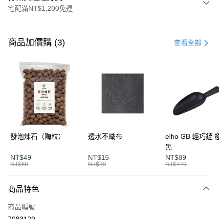
宅配滿NT$1,200免運
付款方式
信用卡一次付款
商品加價購 (3)
查看全部
LINE Pay
Apple Pay
街口支付
悠遊付
AFTEE先享後付
發泡煉石（陶粒）
透水不織布
elho GB 輕巧鏟
相關說明
黑
【關於「AFTEE先享後付」】
NT$49
NT$15
NT$89
ATM付款
AFTEE先享後付是「在收到商品之後才付款」的支付方式。 讓您購物簡單
NT$69
NT$29
NT$149
便利好安心！
１．簡單：不需註冊會員、不需綁卡、不需儲值。
運送方式
商品特色
２．便利：只要手機號碼，簡訊認證，即可結帳。
３．安心：先確認商品／服務後，再付款。
單筆滿$1200免運
商品編號
每筆NT$120，滿NT$1,200(含以上)免運費
【「AFTEE先享後付」結帳流程】
7083129