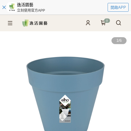
逸活園藝
開啟APP
立刻使用官方APP
0
1
/
6