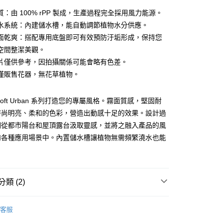
：由 100% rPP 製成，生產過程完全採用風力能源。
水系統：內建儲水槽，能自動調節植物水分供應。
面乾爽：搭配專用底盤即可有效預防汙垢形成，保持您
空間整潔美觀。
片僅供參考，因拍攝關係可能會略有色差。
享後付
僅販售花器，無花草植物。
FTEE先享後付」】
先享後付是「在收到商品之後才付款」的支付方式。 讓您購物簡單
Loft Urban 系列打造您的專屬風格。霧面質感，堅固耐
心！
：不需註冊會員、不需綁卡、不需儲值。
時尚明亮、柔和的色彩，營造出動感十足的效果。設計過
：只要手機號碼，簡訊認證，即可結帳。
們從都市陽台和屋頂露台汲取靈感，並將之融入產品的風
：先確認商品／服務後，再付款。
和各種應用場景中。內置儲水槽讓植物無需頻繁澆水也能
00免運
EE先享後付」結帳流程】
。
20，滿NT$1,200(含以上)免運費
方式選擇「AFTEE先享後付」後，將跳轉至「AFTEE先享後
頁面，進行簡訊認證並確認金額後，即可完成結帳。
成立數日內，您將收到繳費通知簡訊。
類 (2)
費通知簡訊後14天內，點擊此簡訊中的連結，可透過四大超商
50，滿NT$2,000(含以上)免運費
網路銀行／等多元方式進行付款，方視為交易完成。
濕花盆
：結帳手續完成當下不需立刻繳費，但若您需要取消訂單，請聯
客服
的店家。未經商家同意取消之訂單仍視為有效，需透過AFTEE
推薦
繳納相關費用。