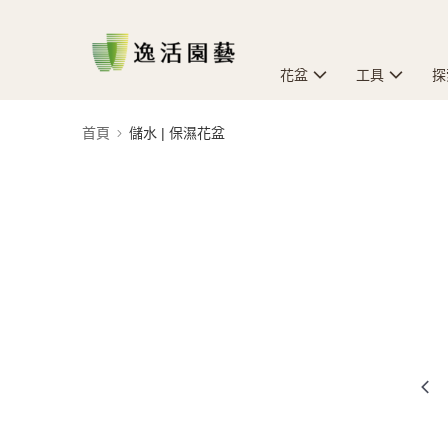
花盆
工具
探
首頁
儲水 | 保濕花盆