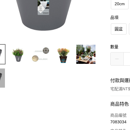
20cm
品項
圓盆
數量
付款與運
宅配滿NT$
付款方式
商品特色
信用卡一
商品編號
7083034
LINE Pay