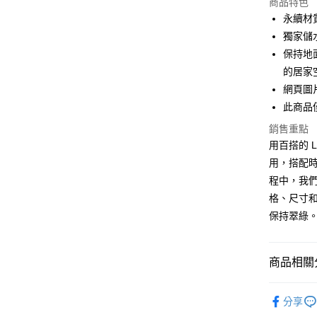
商品特色
Apple Pay
永續材質
獨家儲
街口支付
保持地
悠遊付
的居家
網頁圖
AFTEE先
此商品
相關說明
【關於「A
銷售重點
ATM付款
AFTEE
用百搭的 
便利好安
１．簡單
用，搭配
２．便利
運送方式
程中，我
３．安心
格、尺寸
單筆滿$12
【「AFT
保持翠綠
每筆NT$1
１．於結帳
付」結帳
離島宅配
２．訂單
商品相關分
３．收到繳
每筆NT$2
／ATM／
儲水 | 保
※ 請注意
分享
絡購買商品
人氣商品
先享後付