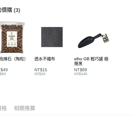
※ 交易是
價購 (3)
是否繳費成
付客戶支
【注意事
１．透過由
交易，需
求債權轉
２．關於
https://aft
３．未成
泡煉石（陶粒）
透水不織布
elho GB 輕巧鏟 極
「AFTE
簡黑
任。
T$49
NT$15
NT$89
４．使用「
$69
NT$29
NT$149
即時審查
結果請求
５．嚴禁
形，恩沛
動。
規格
相關推薦