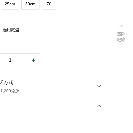
25cm
30cm
70
適用底盤
清除
紀錄
送方式
1,200免運
次付款