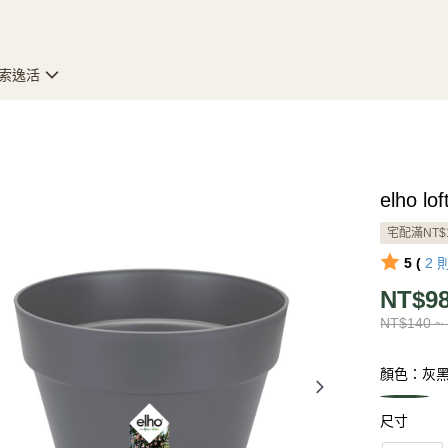
索逸活
elho l
宅配滿NT$
5 (
2
NT$98
NT$140 ~
顏色：灰
尺寸