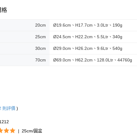
規格
20cm
Ø19.6cm、H17.7cm、3.0Ltr、190g
25cm
Ø24.5cm、H22.2cm、5.5Ltr、340g
30cm
Ø29.0cm、H26.2cm、9.6Ltr、540g
70cm
Ø69.0cm、H62.2cm、128.0Ltr、44760g
2
則評價
)
n1212
|
25cm/圓盆