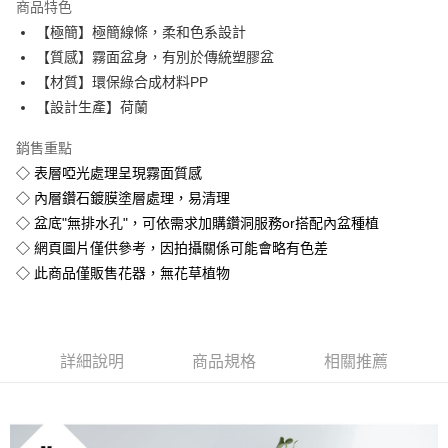
商品特色
２．訂單成立數日內，您將收到繳費通知簡訊。
每筆NT$250，滿NT$2,000(含以上)免運費
【極簡】極簡線條，柔和色系設計
３．收到繳費通知簡訊後14天內，點擊此簡訊中的連結，可透過四大超商／
ATM／網路銀行／等多元方式進行付款，方視為交易完成。
【質感】霧面盆身，有別於傳統塑膠盆
※ 請注意：結帳手續完成當下不需立刻繳費，但若您需要取消訂單，請聯絡
【材質】環保綠合成材料PP
購買商品的店家。未經商家同意取消之訂單仍視為有效，需透過AFTEE先享
後付繳納相關費用。
【設計生產】荷蘭
※ 交易是否成功請以「AFTEE先享後付 」之結帳頁面顯示為準，若有關於
是否繳費成功／繳費後需取消欲退款等相關疑問，請聯繫「AFTEE先享後付
銷售重點
客戶支援中心」
https://netprotections.freshdesk.com/support/home
◇ 表層啞光處理呈現霧面質感
【注意事項】
◇ 內層鑽石鍍膜塗層處理，易清理
１．透過由恩沛科技股份有限公司提供之「AFTEE先享後付」服務完成之交
◇ 盆底"無排水孔"，可依需求加購鑽洞服務or搭配內盆種植
易，需依本服務之必要範圍內提供個人資料，並將交易相關給付款項請求債
◇ 網頁圖片僅供參考，因拍攝關係可能會略有色差
權轉讓予恩沛科技股份有限公司。
２．關於個人資料處理事宜，請瀏覽以下網址：
◇ 此商品僅販售花器，無花草植物
https://aftee.tw/terms/#terms3
３．未成年的使用者請事先徵得法定代理人或監護人之同意方可使用
「AFTEE先享後付」，若未經同意申辦者引起之損失，本公司不負相關責
任。
４．使用「AFTEE先享後付」時，將依據個別帳號之用戶狀況，依本公司即
詳細說明
商品規格
相關推薦
時審查核予不同之上限額度；若仍有額度不足之情形，本公司將視審查結果
請求用戶進行身份認證。
５．嚴禁一人註冊多個帳號或使用他人資訊註冊。若發現惡意使用之情形，
恩沛科技股份有限公司將有權停止該用戶之使用額度並採取法律行動。