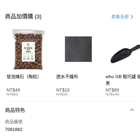
付款方式
信用卡一次付款
商品加價購 (3)
查看全部
LINE Pay
Apple Pay
街口支付
悠遊付
AFTEE先享後付
發泡煉石（陶粒）
透水不織布
elho GB 輕巧鏟
相關說明
黑
【關於「AFTEE先享後付」】
NT$49
NT$15
NT$89
ATM付款
AFTEE先享後付是「在收到商品之後才付款」的支付方式。 讓您購物簡單
NT$69
NT$29
NT$149
便利好安心！
１．簡單：不需註冊會員、不需綁卡、不需儲值。
運送方式
商品特色
２．便利：只要手機號碼，簡訊認證，即可結帳。
３．安心：先確認商品／服務後，再付款。
單筆滿$1200免運
商品編號
每筆NT$120，滿NT$1,200(含以上)免運費
【「AFTEE先享後付」結帳流程】
7081882
１．於結帳方式選擇「AFTEE先享後付」後，將跳轉至「AFTEE先享後付」
離島宅配
結帳頁面，進行簡訊認證並確認金額後，即可完成結帳。