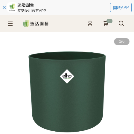
逸活園藝
開啟APP
立刻使用官方APP
0
1
/
6