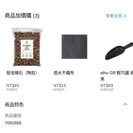
付款方式
信用卡一次付款
商品加價購 (3)
查看全部
LINE Pay
Apple Pay
街口支付
悠遊付
AFTEE先享後付
發泡煉石（陶粒）
透水不織布
elho GB 輕巧鏟
相關說明
黑
【關於「AFTEE先享後付」】
NT$49
NT$15
NT$89
ATM付款
AFTEE先享後付是「在收到商品之後才付款」的支付方式。 讓您購物簡單
NT$69
NT$29
NT$149
便利好安心！
１．簡單：不需註冊會員、不需綁卡、不需儲值。
運送方式
商品特色
２．便利：只要手機號碼，簡訊認證，即可結帳。
３．安心：先確認商品／服務後，再付款。
單筆滿$1200免運
商品編號
每筆NT$120，滿NT$1,200(含以上)免運費
【「AFTEE先享後付」結帳流程】
7081858
１．於結帳方式選擇「AFTEE先享後付」後，將跳轉至「AFTEE先享後付」
離島宅配
結帳頁面，進行簡訊認證並確認金額後，即可完成結帳。