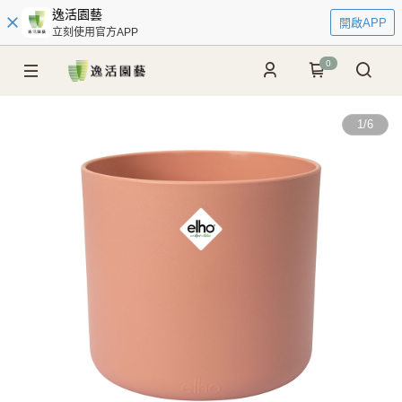
逸活園藝
開啟APP
立刻使用官方APP
0
1
/
6