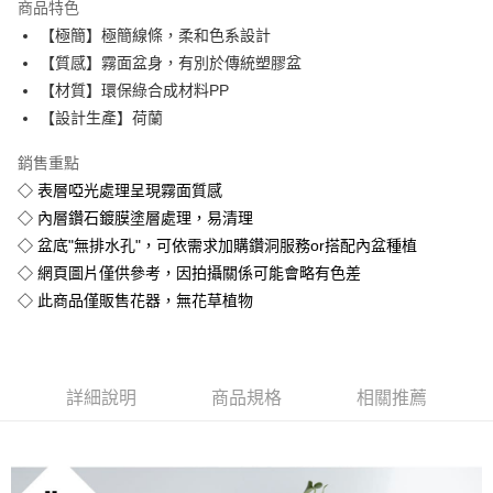
商品特色
２．訂單成立數日內，您將收到繳費通知簡訊。
每筆NT$250，滿NT$2,000(含以上)免運費
【極簡】極簡線條，柔和色系設計
３．收到繳費通知簡訊後14天內，點擊此簡訊中的連結，可透過四大超商／
ATM／網路銀行／等多元方式進行付款，方視為交易完成。
【質感】霧面盆身，有別於傳統塑膠盆
※ 請注意：結帳手續完成當下不需立刻繳費，但若您需要取消訂單，請聯絡
【材質】環保綠合成材料PP
購買商品的店家。未經商家同意取消之訂單仍視為有效，需透過AFTEE先享
後付繳納相關費用。
【設計生產】荷蘭
※ 交易是否成功請以「AFTEE先享後付 」之結帳頁面顯示為準，若有關於
是否繳費成功／繳費後需取消欲退款等相關疑問，請聯繫「AFTEE先享後付
銷售重點
客戶支援中心」
https://netprotections.freshdesk.com/support/home
◇ 表層啞光處理呈現霧面質感
【注意事項】
◇ 內層鑽石鍍膜塗層處理，易清理
１．透過由恩沛科技股份有限公司提供之「AFTEE先享後付」服務完成之交
◇ 盆底"無排水孔"，可依需求加購鑽洞服務or搭配內盆種植
易，需依本服務之必要範圍內提供個人資料，並將交易相關給付款項請求債
◇ 網頁圖片僅供參考，因拍攝關係可能會略有色差
權轉讓予恩沛科技股份有限公司。
２．關於個人資料處理事宜，請瀏覽以下網址：
◇ 此商品僅販售花器，無花草植物
https://aftee.tw/terms/#terms3
３．未成年的使用者請事先徵得法定代理人或監護人之同意方可使用
「AFTEE先享後付」，若未經同意申辦者引起之損失，本公司不負相關責
任。
４．使用「AFTEE先享後付」時，將依據個別帳號之用戶狀況，依本公司即
詳細說明
商品規格
相關推薦
時審查核予不同之上限額度；若仍有額度不足之情形，本公司將視審查結果
請求用戶進行身份認證。
５．嚴禁一人註冊多個帳號或使用他人資訊註冊。若發現惡意使用之情形，
恩沛科技股份有限公司將有權停止該用戶之使用額度並採取法律行動。