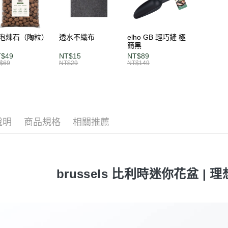
求債權轉
２．關於
https://aft
３．未成
泡煉石（陶粒）
透水不織布
elho GB 輕巧鏟 極
「AFTE
簡黑
任。
T$49
NT$15
NT$89
４．使用「
$69
NT$29
NT$149
即時審查
結果請求
５．嚴禁
形，恩沛
動。
說明
商品規格
相關推薦
brussels 比利時迷你花盆 |