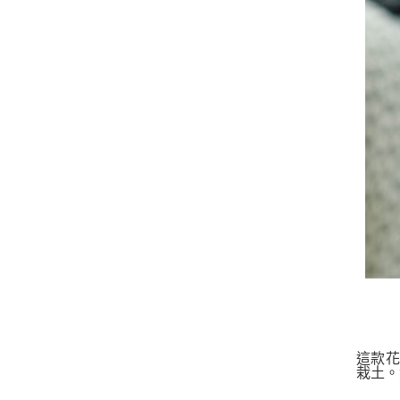
這款花
栽土。