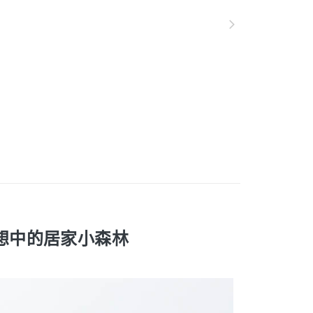
讓予恩沛科技股份有限公司。
個人資料處理事宜，請瀏覽以下網址：
ee.tw/terms/#terms3
年的使用者請事先徵得法定代理人或監護人之同意方可使用
E先享後付」，若未經同意申辦者引起之損失，本公司不負相關責
AFTEE先享後付」時，將依據個別帳號之用戶狀況，依本公司
核予不同之上限額度；若仍有額度不足之情形，本公司將視審查
用戶進行身份認證。
一人註冊多個帳號或使用他人資訊註冊。若發現惡意使用之情
科技股份有限公司將有權停止該用戶之使用額度並採取法律行
 理想中的居家小森林