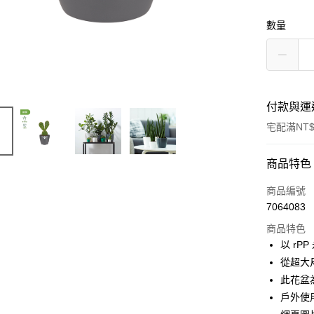
數量
付款與運
宅配滿NT$
付款方式
商品特色
信用卡一
商品編號
7064083
LINE Pay
商品特色
Apple Pay
以 rP
從超大
街口支付
此花盆
悠遊付
戶外使