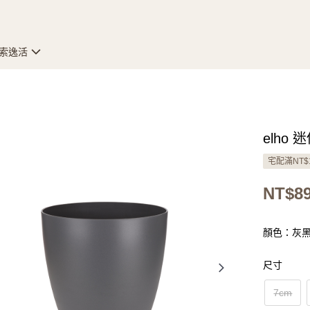
索逸活
elho
宅配滿NT$
NT$89
顏色：灰
尺寸
7cm