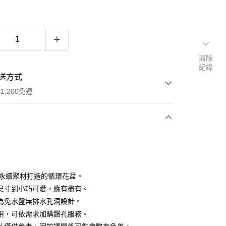
清除
紀錄
送方式
1,200免運
次付款
P 永續聚材打造的循環花盆。
尺寸到小巧可愛，應有盡有。
為免水盤無排水孔洞設計。
用，可依需求加購鑽孔服務。