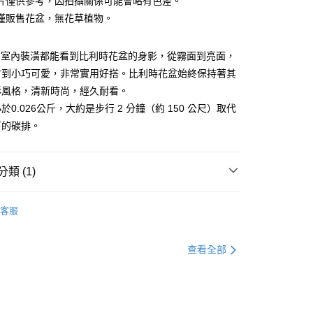
片僅供參考，因拍攝關係可能會略有色差。
享後付
僅販售花盆，無花草植物。
FTEE先享後付」】
先享後付是「在收到商品之後才付款」的支付方式。 讓您購物簡單
個室內裝潢都能看到比利時花盆的身影，從霧面到亮面，
心！
：不需註冊會員、不需綁卡、不需儲值。
寸到小巧可愛，非常實用好搭。比利時花盆始終保持著其
：只要手機號碼，簡訊認證，即可結帳。
彩風格，清新時尚，經久耐看。
：先確認商品／服務後，再付款。
於0.026公斤，大約是步行 2 分鐘（約 150 公尺）取代
00免運
EE先享後付」結帳流程】
下的碳排。
20，滿NT$1,200(含以上)免運費
方式選擇「AFTEE先享後付」後，將跳轉至「AFTEE先享後
頁面，進行簡訊認證並確認金額後，即可完成結帳。
成立數日內，您將收到繳費通知簡訊。
類 (1)
費通知簡訊後14天內，點擊此簡訊中的連結，可透過四大超商
50，滿NT$2,000(含以上)免運費
網路銀行／等多元方式進行付款，方視為交易完成。
水盤花盆
：結帳手續完成當下不需立刻繳費，但若您需要取消訂單，請聯
客服
的店家。未經商家同意取消之訂單仍視為有效，需透過AFTEE
繳納相關費用。
否成功請以「AFTEE先享後付 」之結帳頁面顯示為準，若有關於
功／繳費後需取消欲退款等相關疑問，請聯繫「AFTEE先享後
查看全部
援中心」
https://netprotections.freshdesk.com/support/home
項】
恩沛科技股份有限公司提供之「AFTEE先享後付」服務完成之
依本服務之必要範圍內提供個人資料，並將交易相關給付款項請