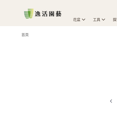
花盆
工具
探
首頁