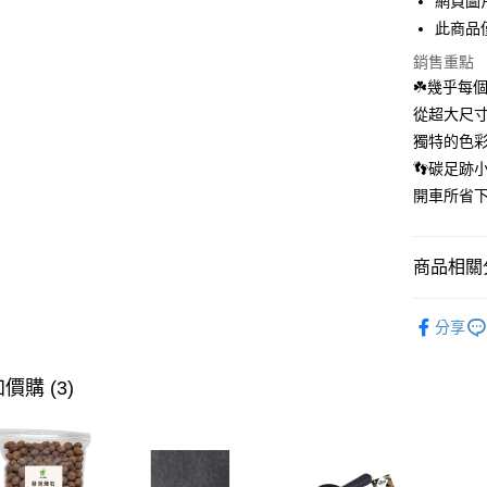
網頁圖
AFTEE先
此商品
相關說明
【關於「A
銷售重點
ATM付款
AFTEE
☘️幾乎每
便利好安
１．簡單
從超大尺
２．便利
運送方式
獨特的色
３．安心
👣碳足跡小
單筆滿$12
【「AFT
開車所省
每筆NT$1
１．於結帳
付」結帳
離島宅配
２．訂單
商品相關分
３．收到繳
每筆NT$2
／ATM／
套盆｜免
※ 請注意
分享
絡購買商品
先享後付
※ 交易是
價購 (3)
是否繳費成
付客戶支
【注意事
１．透過由
交易，需