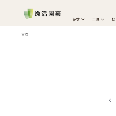
花盆
工具
探
首頁