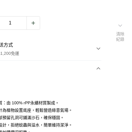
清除
紀錄
送方式
1,200免運
次付款
：由 100% rPP永續材質製成。
計為植物設置底座，輕鬆營造綠意氣場。
部預留孔洞可鋪滿沙石，確保穩固。
設計，拒絕蚊蟲與溢水，簡單維持潔淨。