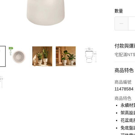
數量
付款與運
宅配滿NT$
付款方式
商品特色
信用卡一
商品編號
11478584
LINE Pay
商品特色
Apple Pay
永續材質
架高設
街口支付
花盆底
悠遊付
免底盤