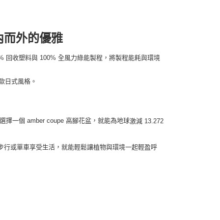
內而外的優雅
00% 回收塑料與 100% 全風力綠能製程，將製程能耗與環境
歐日式風格。
擇一個 amber coupe 高腳花盆，就能為地球
激減 13.272
步行或單車享受生活，就能輕鬆讓植物與環境一起輕盈呼