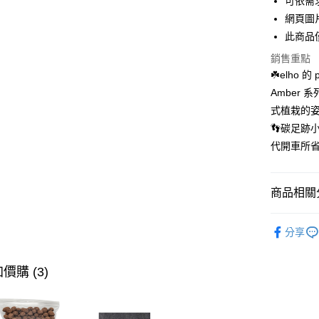
可依需
全盈+PAY
網頁圖
AFTEE先
此商品
相關說明
銷售重點
【關於「A
ATM付款
☘️elho 
AFTEE
便利好安
Amber
１．簡單
式植栽的
２．便利
運送方式
３．安心
👣碳足跡小
單筆滿$12
代開車所
【「AFT
每筆NT$1
１．於結帳
付」結帳
離島宅配
２．訂單
商品相關分
３．收到繳
每筆NT$2
／ATM／
套盆｜免
※ 請注意
分享
絡購買商品
先享後付
※ 交易是
價購 (3)
是否繳費成
付客戶支
【注意事