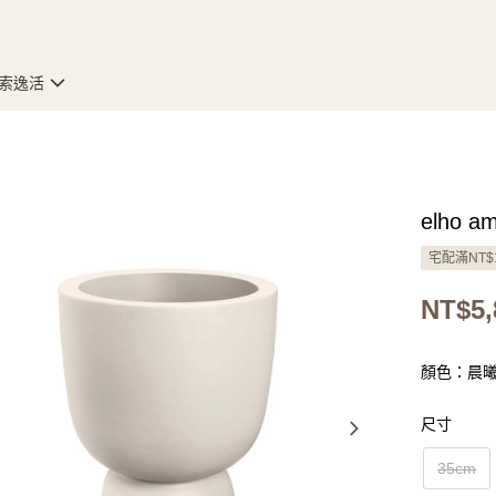
索逸活
elho 
宅配滿NT$
NT$5,
顏色：晨
尺寸
35cm