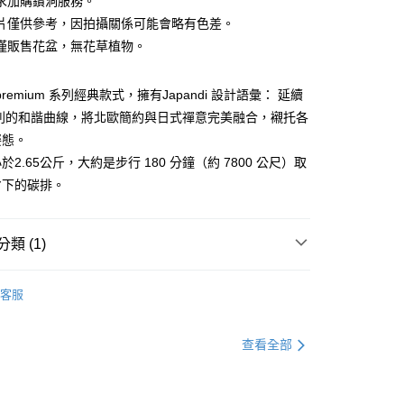
求加購鑽洞服務。
片僅供參考，因拍攝關係可能會略有色差。
享後付
僅販售花盆，無花草植物。
FTEE先享後付」】
的 premium 系列經典款式，擁有Japandi 設計語彙： 延續
先享後付是「在收到商品之後才付款」的支付方式。 讓您購物簡單
心！
 系列的和諧曲線，將北歐簡約與日式禪意完美融合，襯托各
：不需註冊會員、不需綁卡、不需儲值。
姿態。
：只要手機號碼，簡訊認證，即可結帳。
：先確認商品／服務後，再付款。
於2.65公斤，大約是步行 180 分鐘（約 7800 公尺）取
00免運
省下的碳排。
EE先享後付」結帳流程】
20，滿NT$1,200(含以上)免運費
方式選擇「AFTEE先享後付」後，將跳轉至「AFTEE先享後
頁面，進行簡訊認證並確認金額後，即可完成結帳。
成立數日內，您將收到繳費通知簡訊。
類 (1)
費通知簡訊後14天內，點擊此簡訊中的連結，可透過四大超商
50，滿NT$2,000(含以上)免運費
網路銀行／等多元方式進行付款，方視為交易完成。
水盤花盆
：結帳手續完成當下不需立刻繳費，但若您需要取消訂單，請聯
客服
的店家。未經商家同意取消之訂單仍視為有效，需透過AFTEE
繳納相關費用。
否成功請以「AFTEE先享後付 」之結帳頁面顯示為準，若有關於
查看全部
功／繳費後需取消欲退款等相關疑問，請聯繫「AFTEE先享後
援中心」
https://netprotections.freshdesk.com/support/home
項】