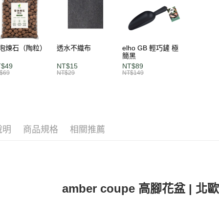
１．透過由
交易，需
求債權轉
２．關於
https://aft
泡煉石（陶粒）
透水不織布
elho GB 輕巧鏟 極
３．未成
簡黑
「AFTE
T$49
NT$15
NT$89
任。
$69
NT$29
NT$149
４．使用「
即時審查
結果請求
５．嚴禁
形，恩沛
動。
說明
商品規格
相關推薦
amber coupe 高腳花盆 |