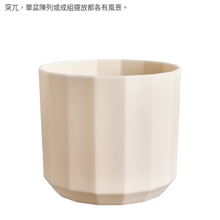
突兀，單盆陳列或成組擺放都各有風景。