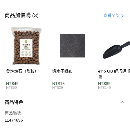
付款方式
信用卡一次付款
商品加價購 (3)
查看全部
LINE Pay
Apple Pay
街口支付
悠遊付
全盈+PAY
發泡煉石（陶粒）
透水不織布
elho GB 輕巧鏟
黑
AFTEE先享後付
NT$49
NT$15
NT$89
相關說明
NT$69
NT$29
NT$149
【關於「AFTEE先享後付」】
ATM付款
AFTEE先享後付是「在收到商品之後才付款」的支付方式。 讓您購物簡單
商品特色
便利好安心！
１．簡單：不需註冊會員、不需綁卡、不需儲值。
運送方式
商品編號
２．便利：只要手機號碼，簡訊認證，即可結帳。
３．安心：先確認商品／服務後，再付款。
11474696
單筆滿$1200免運
每筆NT$120，滿NT$1,200(含以上)免運費
【「AFTEE先享後付」結帳流程】