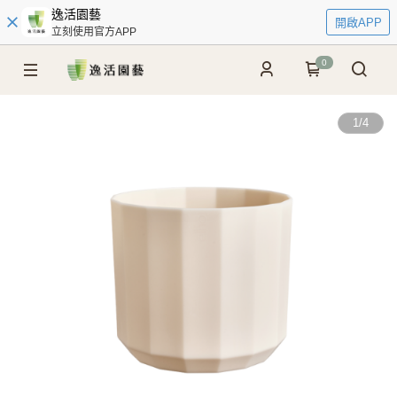
逸活園藝
開啟APP
立刻使用官方APP
0
1
/
4