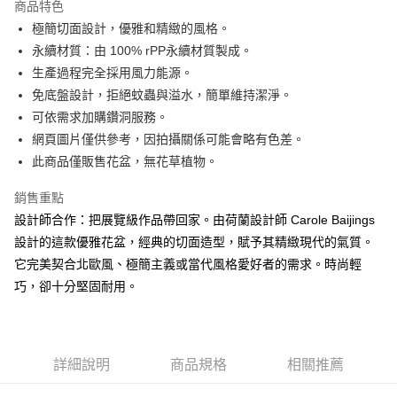
商品特色
１．於結帳方式選擇「AFTEE先享後付」後，將跳轉至「AFTEE先享後付」
極簡切面設計，優雅和精緻的風格。
離島宅配
結帳頁面，進行簡訊認證並確認金額後，即可完成結帳。
２．訂單成立數日內，您將收到繳費通知簡訊。
永續材質：由 100% rPP永續材質製成。
每筆NT$250，滿NT$2,000(含以上)免運費
３．收到繳費通知簡訊後14天內，點擊此簡訊中的連結，可透過四大超商／
生產過程完全採用風力能源。
ATM／網路銀行／等多元方式進行付款，方視為交易完成。
※ 請注意：結帳手續完成當下不需立刻繳費，但若您需要取消訂單，請聯絡
免底盤設計，拒絕蚊蟲與溢水，簡單維持潔淨。
購買商品的店家。未經商家同意取消之訂單仍視為有效，需透過AFTEE先享
可依需求加購鑽洞服務。
後付繳納相關費用。
網頁圖片僅供參考，因拍攝關係可能會略有色差。
※ 交易是否成功請以「AFTEE先享後付 」之結帳頁面顯示為準，若有關於
是否繳費成功／繳費後需取消欲退款等相關疑問，請聯繫「AFTEE先享後付
此商品僅販售花盆，無花草植物。
客戶支援中心」
https://netprotections.freshdesk.com/support/home
銷售重點
【注意事項】
設計師合作：把展覽級作品帶回家。由荷蘭設計師 Carole Baijings
１．透過由恩沛科技股份有限公司提供之「AFTEE先享後付」服務完成之交
易，需依本服務之必要範圍內提供個人資料，並將交易相關給付款項請求債
設計的這款優雅花盆，經典的切面造型，賦予其精緻現代的氣質。
權轉讓予恩沛科技股份有限公司。
它完美契合北歐風、極簡主義或當代風格愛好者的需求。時尚輕
２．關於個人資料處理事宜，請瀏覽以下網址：
https://aftee.tw/terms/#terms3
巧，卻十分堅固耐用。
３．未成年的使用者請事先徵得法定代理人或監護人之同意方可使用
「AFTEE先享後付」，若未經同意申辦者引起之損失，本公司不負相關責
任。
４．使用「AFTEE先享後付」時，將依據個別帳號之用戶狀況，依本公司即
詳細說明
商品規格
相關推薦
時審查核予不同之上限額度；若仍有額度不足之情形，本公司將視審查結果
請求用戶進行身份認證。
５．嚴禁一人註冊多個帳號或使用他人資訊註冊。若發現惡意使用之情形，