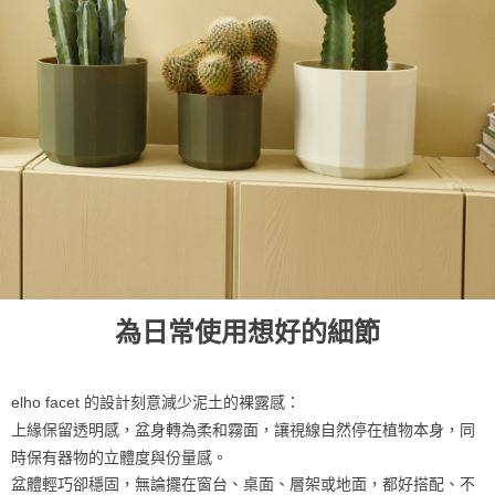
為日常使用想好的細節
elho facet 的設計刻意減少泥土的裸露感：
上緣保留透明感，盆身轉為柔和霧面，讓視線自然停在植物本身，同
時保有器物的立體度與份量感。
盆體輕巧卻穩固，無論擺在窗台、桌面、層架或地面，都好搭配、不