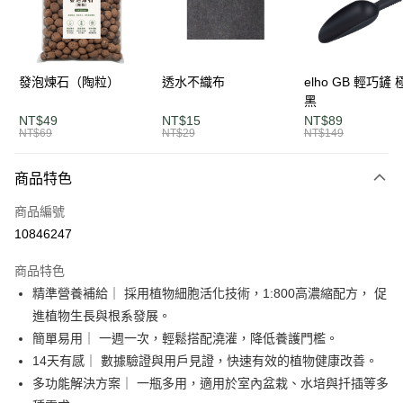
街口支付
悠遊付
全盈+PAY
發泡煉石（陶粒）
透水不織布
elho GB 輕巧鏟
黑
AFTEE先享後付
NT$49
NT$15
NT$89
相關說明
NT$69
NT$29
NT$149
【關於「AFTEE先享後付」】
ATM付款
AFTEE先享後付是「在收到商品之後才付款」的支付方式。 讓您購物簡單
商品特色
便利好安心！
１．簡單：不需註冊會員、不需綁卡、不需儲值。
運送方式
商品編號
２．便利：只要手機號碼，簡訊認證，即可結帳。
３．安心：先確認商品／服務後，再付款。
10846247
單筆滿$1200免運
每筆NT$120，滿NT$1,200(含以上)免運費
【「AFTEE先享後付」結帳流程】
商品特色
１．於結帳方式選擇「AFTEE先享後付」後，將跳轉至「AFTEE先享後付」
精準營養補給｜ 採用植物細胞活化技術，1:800高濃縮配方， 促
離島宅配
結帳頁面，進行簡訊認證並確認金額後，即可完成結帳。
２．訂單成立數日內，您將收到繳費通知簡訊。
進植物生長與根系發展。
每筆NT$250，滿NT$2,000(含以上)免運費
３．收到繳費通知簡訊後14天內，點擊此簡訊中的連結，可透過四大超商／
簡單易用｜ 一週一次，輕鬆搭配澆灌，降低養護門檻。
ATM／網路銀行／等多元方式進行付款，方視為交易完成。
※ 請注意：結帳手續完成當下不需立刻繳費，但若您需要取消訂單，請聯絡
14天有感｜ 數據驗證與用戶見證，快速有效的植物健康改善。
購買商品的店家。未經商家同意取消之訂單仍視為有效，需透過AFTEE先享
多功能解決方案｜ 一瓶多用，適用於室內盆栽、水培與扦插等多
後付繳納相關費用。